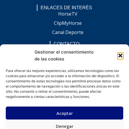
ENLACES DE INTERÉS
HorseTV
ClipMyHorse
Canal Deporte
CONTACTO
comunicacion@chaccoinfo.com
Gestionar el consentimiento
de las cookies
Presentes en todo el ámbito nacional
REDES SOCIALES
Para ofrecer las mejores experiencias, utilizamos tecnologías como las
F
I
L
E
W
cookies para almacenar y/o acceder a la información del dispositivo. El
a
n
i
n
h
c
s
n
v
a
consentimiento de estas tecnologías nos permitirá procesar datos como
e
t
k
e
t
el comportamiento de navegación o las identificaciones únicas en este
b
a
e
l
s
sitio. No consentir o retirar el consentimiento, puede afectar
o
g
d
o
a
negativamente a ciertas características y funciones.
o
r
i
p
p
k
a
n
e
p
-
m
-
Aceptar
f
i
n
Denegar
Desarrollado por kitdigital.dev