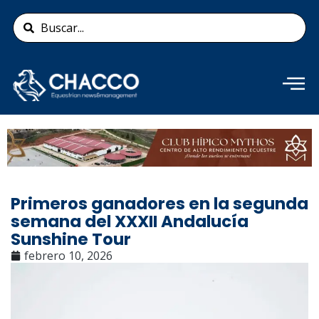
Ir
Search
al
...
contenido
Añade aquí tu texto de
cabecera
Primeros ganadores en la segunda
semana del XXXII Andalucía
Sunshine Tour
febrero 10, 2026