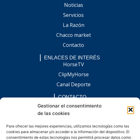
Noticias
Servicios
La Razón
Chacco market
Contacto
ENLACES DE INTERÉS
HorseTV
ClipMyHorse
Canal Deporte
CONTACTO
comunicacion@chaccoinfo.com
Gestionar el consentimiento
de las cookies
Presentes en todo el ámbito nacional
REDES SOCIALES
Para ofrecer las mejores experiencias, utilizamos tecnologías como las
F
I
L
E
W
cookies para almacenar y/o acceder a la información del dispositivo. El
a
n
i
n
h
c
s
n
v
a
consentimiento de estas tecnologías nos permitirá procesar datos como