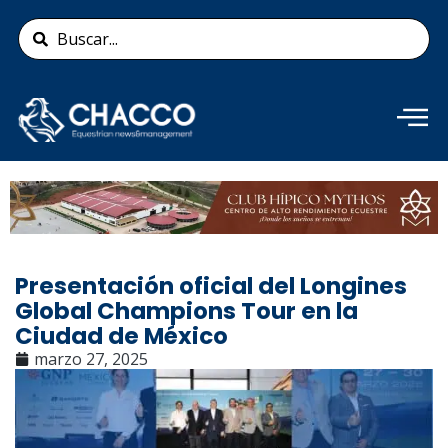
Ir
Search
al
...
contenido
Añade aquí tu texto de
cabecera
Presentación oficial del Longines
Global Champions Tour en la
Ciudad de México
marzo 27, 2025