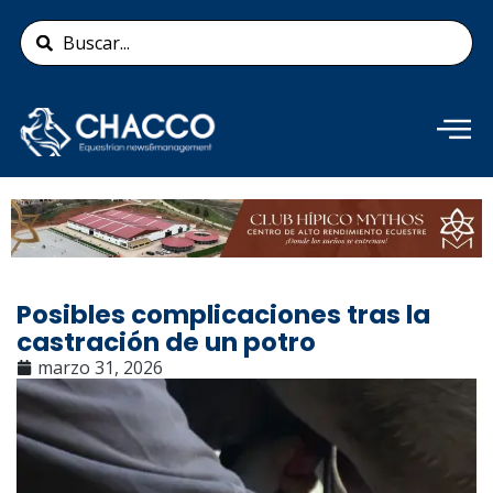
Ir
Search
al
...
contenido
Añade aquí tu texto de
cabecera
Posibles complicaciones tras la
castración de un potro
marzo 31, 2026