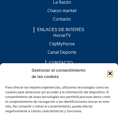
La Razón
Chacco market
Contacto
ENLACES DE INTERÉS
HorseTV
ClipMyHorse
Canal Deporte
CONTACTO
comunicacion@chaccoinfo.com
Gestionar el consentimiento
de las cookies
Presentes en todo el ámbito nacional
REDES SOCIALES
Para ofrecer las mejores experiencias, utilizamos tecnologías como las
F
I
L
E
W
cookies para almacenar y/o acceder a la información del dispositivo. El
a
n
i
n
h
c
s
n
v
a
consentimiento de estas tecnologías nos permitirá procesar datos como
e
t
k
e
t
el comportamiento de navegación o las identificaciones únicas en este
b
a
e
l
s
sitio. No consentir o retirar el consentimiento, puede afectar
o
g
d
o
a
negativamente a ciertas características y funciones.
o
r
i
p
p