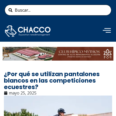
Ir
Search
al
...
contenido
Añade aquí tu texto de
cabecera
¿Por qué se utilizan pantalones
blancos en las competiciones
ecuestres?
mayo 25, 2025