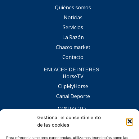
Quiénes somos
Noticias
Servicios
La Razón
Chacco market
Contacto
ENLACES DE INTERÉS
HorseTV
ClipMyHorse
Canal Deporte
CONTACTO
comunicacion@chaccoinfo.com
Gestionar el consentimiento
de las cookies
Presentes en todo el ámbito nacional
REDES SOCIALES
Para ofrecer las mejores experiencias, utilizamos tecnologías como las