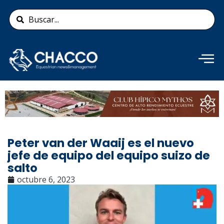
Ir
Search
al
...
contenido
Añade aquí tu texto de
cabecera
Peter van der Waaij es el nuevo
jefe de equipo del equipo suizo de
salto
octubre 6, 2023