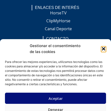
ENLACES DE INTERÉS
HorseTV
ClipMyHorse
Canal Deporte
CONTACTO
comunicacion@chaccoinfo.com
Gestionar el consentimiento
de las cookies
Presentes en todo el ámbito nacional
REDES SOCIALES
Para ofrecer las mejores experiencias, utilizamos tecnologías como las
F
I
L
E
W
cookies para almacenar y/o acceder a la información del dispositivo. El
a
n
i
n
h
c
s
n
v
a
consentimiento de estas tecnologías nos permitirá procesar datos como
e
t
k
e
t
el comportamiento de navegación o las identificaciones únicas en este
b
a
e
l
s
sitio. No consentir o retirar el consentimiento, puede afectar
o
g
d
o
a
negativamente a ciertas características y funciones.
o
r
i
p
p
k
a
n
e
p
-
m
-
Aceptar
f
i
n
Denegar
Desarrollado por kitdigital.dev