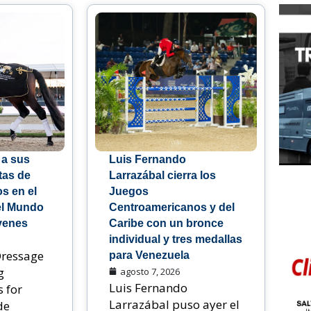
 a sus
Luis Fernando
tas de
Larrazábal cierra los
os en el
Juegos
l Mundo
Centroamericanos y del
venes
Caribe con un bronce
individual y tres medallas
Dressage
para Venezuela
g
agosto 7, 2026
Luis Fernando
 for
Larrazábal puso ayer el
de