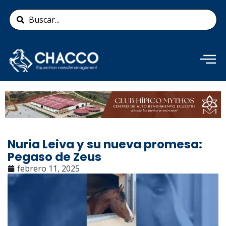
Ir
Search
al
...
contenido
Añade aquí tu texto de
cabecera
Nuria Leiva y su nueva promesa:
Pegaso de Zeus
febrero 11, 2025