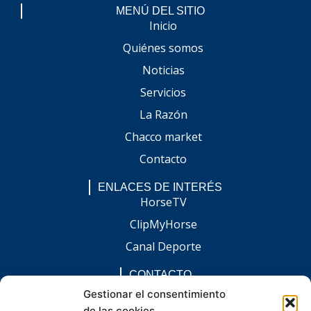
MENÚ DEL SITIO
Inicio
Quiénes somos
Noticias
Servicios
La Razón
Chacco market
Contacto
ENLACES DE INTERÉS
HorseTV
ClipMyHorse
Canal Deporte
CONTACTO
comunicacion@chaccoinfo.com
Gestionar el consentimiento
de las cookies