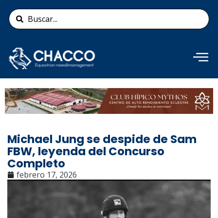
Ir
Search
al
...
contenido
Añade aquí tu texto de
cabecera
Michael Jung se despide de Sam
FBW, leyenda del Concurso
Completo
febrero 17, 2026