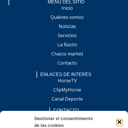
MENÚ DEL SITIO
Inicio
Quiénes somos
Noticias
Servicios
La Razón
Chacco market
Contacto
ENLACES DE INTERÉS
HorseTV
ClipMyHorse
Canal Deporte
CONTACTO
comunicacion@chaccoinfo.com
Gestionar el consentimiento
de las cookies
Presentes en todo el ámbito nacional