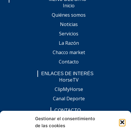
Inicio
Quiénes somos
Noticias
Servicios
La Razón
Chacco market
Contacto
ENLACES DE INTERÉS
HorseTV
ClipMyHorse
Canal Deporte
CONTACTO
comunicacion@chaccoinfo.com
Gestionar el consentimiento
de las cookies
Presentes en todo el ámbito nacional