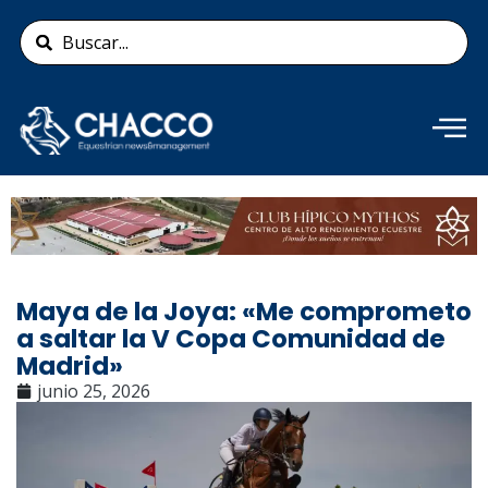
Ir
Search
al
...
contenido
Añade aquí tu texto de
cabecera
Maya de la Joya: «Me comprometo
a saltar la V Copa Comunidad de
Madrid»
junio 25, 2026