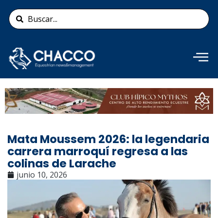
Ir
Search
al
...
contenido
Añade aquí tu texto de
cabecera
Mata Moussem 2026: la legendaria
carrera marroquí regresa a las
colinas de Larache
junio 10, 2026