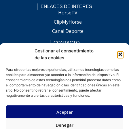
ENLACES DE INTERÉS
HorseTV
ClipMyHorse
Canal Deporte
CONTACTO
comunicacion@chaccoinfo.com
Gestionar el consentimiento
de las cookies
Presentes en todo el ámbito nacional
REDES SOCIALES
Para ofrecer las mejores experiencias, utilizamos tecnologías como las
F
I
L
E
W
cookies para almacenar y/o acceder a la información del dispositivo. El
a
n
i
n
h
c
s
n
v
a
consentimiento de estas tecnologías nos permitirá procesar datos como
e
t
k
e
t
el comportamiento de navegación o las identificaciones únicas en este
b
a
e
l
s
sitio. No consentir o retirar el consentimiento, puede afectar
o
g
d
o
a
negativamente a ciertas características y funciones.
o
r
i
p
p
k
a
n
e
p
-
m
-
Aceptar
f
i
n
Denegar
Desarrollado por kitdigital.dev