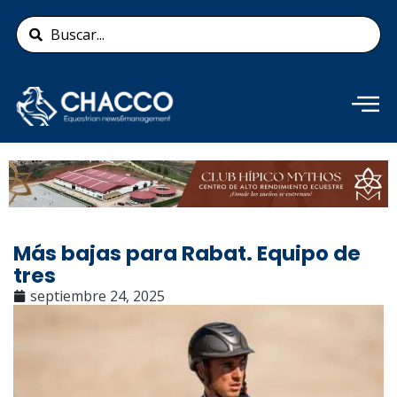
Ir
Search
al
...
contenido
Añade aquí tu texto de
cabecera
Más bajas para Rabat. Equipo de
tres
septiembre 24, 2025