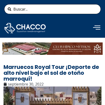
Ir
Search
al
...
contenido
Añade aquí tu texto de
cabecera
Marruecos Royal Tour ¡Deporte de
alto nivel bajo el sol de otoño
marroquí!
septiembre 30, 2022