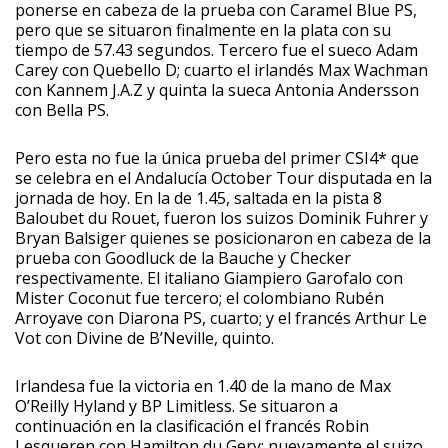
ponerse en cabeza de la prueba con Caramel Blue PS,
pero que se situaron finalmente en la plata con su
tiempo de 57.43 segundos. Tercero fue el sueco Adam
Carey con Quebello D; cuarto el irlandés Max Wachman
con Kannem J.A.Z y quinta la sueca Antonia Andersson
con Bella PS.
Pero esta no fue la única prueba del primer CSI4* que
se celebra en el Andalucía October Tour disputada en la
jornada de hoy. En la de 1.45, saltada en la pista 8
Baloubet du Rouet, fueron los suizos Dominik Fuhrer y
Bryan Balsiger quienes se posicionaron en cabeza de la
prueba con Goodluck de la Bauche y Checker
respectivamente. El italiano Giampiero Garofalo con
Mister Coconut fue tercero; el colombiano Rubén
Arroyave con Diarona PS, cuarto; y el francés Arthur Le
Vot con Divine de B’Neville, quinto.
Irlandesa fue la victoria en 1.40 de la mano de Max
O’Reilly Hyland y BP Limitless. Se situaron a
continuación en la clasificación el francés Robin
Lesqueren con Hamilton du Gery; nuevamente el suizo