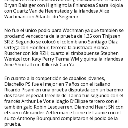
Bryan Balsiger con Highlight; la finlandesa Saara Kojola
con Quartz Van de Heemstede y la irlandesa Alice
Wachman con Atlantic du Seigneur.
No fue el único podio para Wachman ya que también se
proclamó vencedora de la prueba de 1.35 con Thijssen
SR Z. Segundo se colocó el colombiano Santiago Díaz
Ortega con Honfleur, tercero la austríaca Bianca
Rüscher con Ida RZH; cuarto el zimbabuense Stephen
Wentzel con Katy Perry Terma WM y quinta la irlandesa
Aine Shortall con Killerisk Can Ya.
En cuanto a la competición de caballos jóvenes,
Diachello PS fue el mejor en 7 años con el italiano
Ricardo Pisani en una prueba disputada con un baremo
dos fases especial. Irreelle de Talma fue segundo con el
francés Arthur Le Vot e Idagio D’Ellipse tercero con el
también galo Robin Lesquerren. Diamond Heart SN con
el sueco Alexander Zetterman e Icone de Laume con el
suizo Anthony Bourquard completaron el podio de la
prueba.