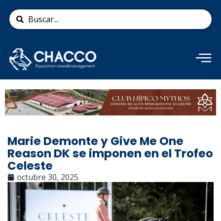
Ir
Search
al
...
contenido
Añade aquí tu texto de
cabecera
Marie Demonte y Give Me One
Reason DK se imponen en el Trofeo
Celeste
octubre 30, 2025