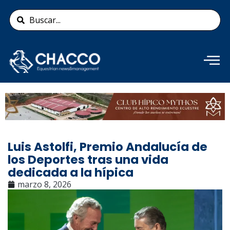
Ir
Search
al
...
contenido
Añade aquí tu texto de
cabecera
Luis Astolfi, Premio Andalucía de
los Deportes tras una vida
dedicada a la hípica
marzo 8, 2026