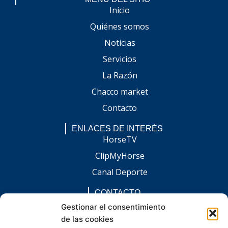
Inicio
Quiénes somos
Noticias
Servicios
La Razón
Chacco market
Contacto
ENLACES DE INTERÉS
HorseTV
ClipMyHorse
Canal Deporte
CONTACTO
comunicacion@chaccoinfo.com
Gestionar el consentimiento
de las cookies
Presentes en todo el ámbito nacional