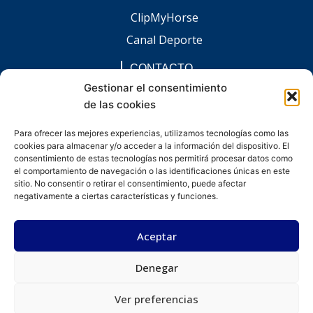
ClipMyHorse
Canal Deporte
CONTACTO
comunicacion@chaccoinfo.com
Gestionar el consentimiento
de las cookies
Presentes en todo el ámbito nacional
REDES SOCIALES
Para ofrecer las mejores experiencias, utilizamos tecnologías como las
F
I
L
E
W
cookies para almacenar y/o acceder a la información del dispositivo. El
a
n
i
n
h
c
s
n
v
a
consentimiento de estas tecnologías nos permitirá procesar datos como
e
t
k
e
t
el comportamiento de navegación o las identificaciones únicas en este
b
a
e
l
s
sitio. No consentir o retirar el consentimiento, puede afectar
o
g
d
o
a
negativamente a ciertas características y funciones.
o
r
i
p
p
k
a
n
e
p
-
m
-
Aceptar
f
i
n
Denegar
Desarrollado por kitdigital.dev
Aviso legal
Política de privacidad
Política de cookies
© Todos los derechos reservados.
Ver preferencias