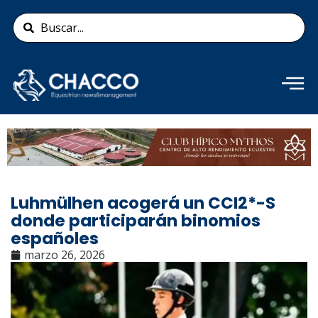
Ir
Search
al
...
contenido
Añade aquí tu texto de
cabecera
Luhmülhen acogerá un CCI2*-S
donde participarán binomios
españoles
marzo 26, 2026