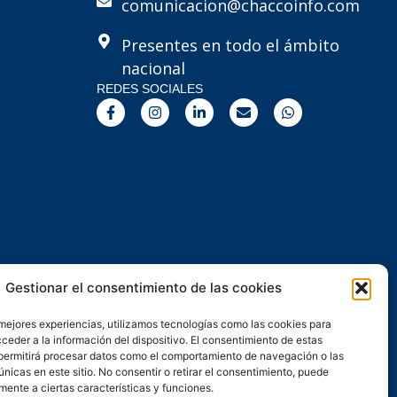
comunicacion@chaccoinfo.com
Presentes en todo el ámbito
nacional
REDES SOCIALES
F
I
L
E
W
a
n
i
n
h
c
s
n
v
a
e
t
k
e
t
b
a
e
l
s
o
g
d
o
a
o
r
i
p
p
k
a
n
e
p
-
m
-
f
i
n
Gestionar el consentimiento de las cookies
 mejores experiencias, utilizamos tecnologías como las cookies para
ceder a la información del dispositivo. El consentimiento de estas
permitirá procesar datos como el comportamiento de navegación o las
únicas en este sitio. No consentir o retirar el consentimiento, puede
mente a ciertas características y funciones.