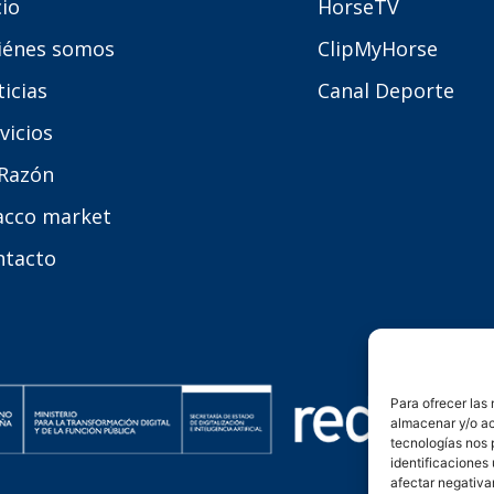
cio
HorseTV
iénes somos
ClipMyHorse
icias
Canal Deporte
vicios
 Razón
acco market
ntacto
Para ofrecer las
almacenar y/o ac
tecnologías nos 
identificaciones 
afectar negativa