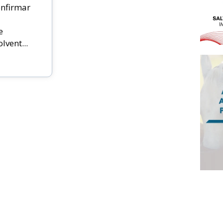
nfirmar
e
vent...