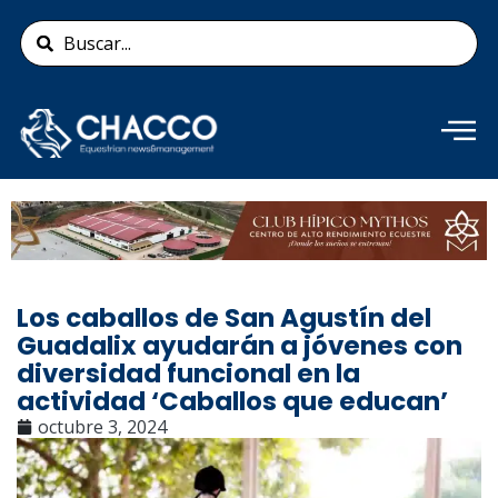
Ir
Search
al
...
contenido
Añade aquí tu texto de
cabecera
Los caballos de San Agustín del
Guadalix ayudarán a jóvenes con
diversidad funcional en la
actividad ‘Caballos que educan’
octubre 3, 2024