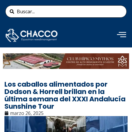
Ir
Search
al
...
contenido
Añade aquí tu texto de
cabecera
Los caballos alimentados por
Dodson & Horrell brillan en la
última semana del XXXI Andalucía
Sunshine Tour
marzo 26, 2025