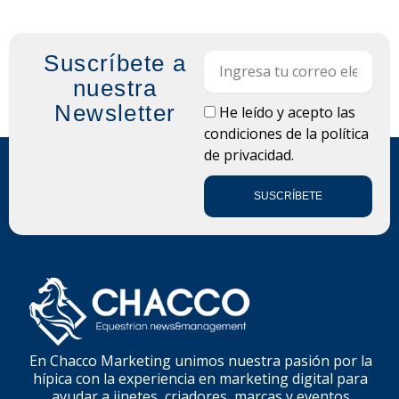
Suscríbete a
Email
nuestra
Newsletter
LOPD
He leído y acepto las
condiciones de la
política
de privacidad.
SUSCRÍBETE
En Chacco Marketing unimos nuestra pasión por la
hípica con la experiencia en marketing digital para
ayudar a jinetes, criadores, marcas y eventos