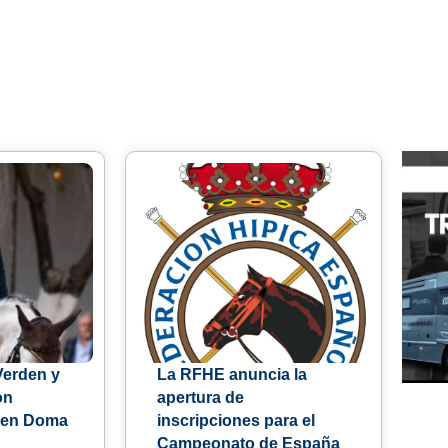
Verden y
La RFHE anuncia la
on
apertura de
 en Doma
inscripciones para el
Campeonato de España