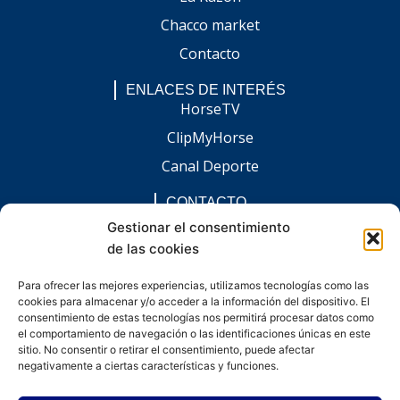
Chacco market
Contacto
ENLACES DE INTERÉS
HorseTV
ClipMyHorse
Canal Deporte
CONTACTO
comunicacion@chaccoinfo.com
Gestionar el consentimiento
de las cookies
Presentes en todo el ámbito nacional
REDES SOCIALES
Para ofrecer las mejores experiencias, utilizamos tecnologías como las
F
I
L
E
W
cookies para almacenar y/o acceder a la información del dispositivo. El
a
n
i
n
h
c
s
n
v
a
consentimiento de estas tecnologías nos permitirá procesar datos como
e
t
k
e
t
el comportamiento de navegación o las identificaciones únicas en este
b
a
e
l
s
sitio. No consentir o retirar el consentimiento, puede afectar
o
g
d
o
a
negativamente a ciertas características y funciones.
o
r
i
p
p
k
a
n
e
p