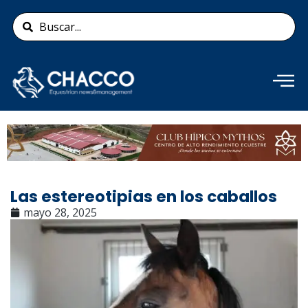
Ir
Search
al
...
contenido
Añade aquí tu texto de
cabecera
Las estereotipias en los caballos
mayo 28, 2025