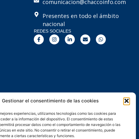
comunicacion@chaccoinfo.com
Presentes en todo el ámbito
nacional
REDES SOCIALES
F
I
L
E
W
a
n
i
n
h
c
s
n
v
a
e
t
k
e
t
b
a
e
l
s
o
g
d
o
a
o
r
i
p
p
k
a
n
e
p
-
m
-
f
i
n
Gestionar el consentimiento de las cookies
 mejores experiencias, utilizamos tecnologías como las cookies para
ceder a la información del dispositivo. El consentimiento de estas
permitirá procesar datos como el comportamiento de navegación o las
únicas en este sitio. No consentir o retirar el consentimiento, puede
mente a ciertas características y funciones.