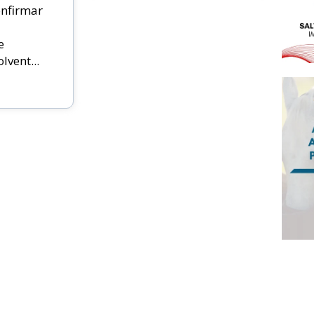
nfirmar
e
vent...