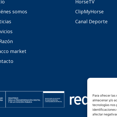
cio
HorseTV
iénes somos
ClipMyHorse
icias
Canal Deporte
vicios
 Razón
acco market
ntacto
Para ofrecer las
almacenar y/o ac
tecnologías nos 
identificaciones 
afectar negativa