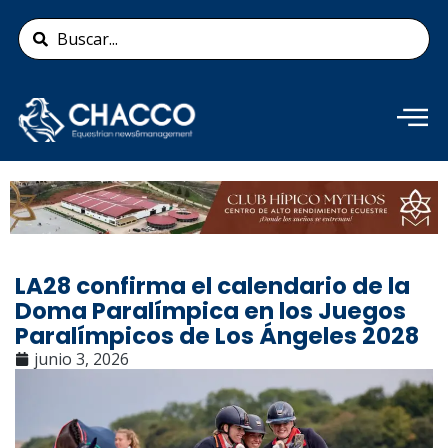
Ir
Search
al
...
contenido
Añade aquí tu texto de
cabecera
LA28 confirma el calendario de la
Doma Paralímpica en los Juegos
Paralímpicos de Los Ángeles 2028
junio 3, 2026