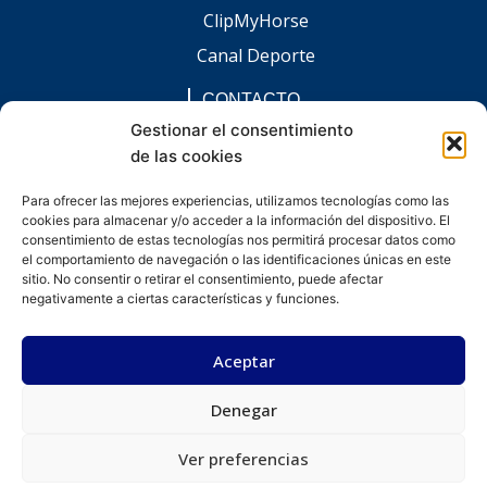
ClipMyHorse
Canal Deporte
CONTACTO
comunicacion@chaccoinfo.com
Gestionar el consentimiento
de las cookies
Presentes en todo el ámbito nacional
REDES SOCIALES
Para ofrecer las mejores experiencias, utilizamos tecnologías como las
F
I
L
E
W
cookies para almacenar y/o acceder a la información del dispositivo. El
a
n
i
n
h
c
s
n
v
a
consentimiento de estas tecnologías nos permitirá procesar datos como
e
t
k
e
t
el comportamiento de navegación o las identificaciones únicas en este
b
a
e
l
s
sitio. No consentir o retirar el consentimiento, puede afectar
o
g
d
o
a
negativamente a ciertas características y funciones.
o
r
i
p
p
k
a
n
e
p
-
m
-
Aceptar
f
i
n
Denegar
Desarrollado por kitdigital.dev
Aviso legal
Política de privacidad
Política de cookies
© Todos los derechos reservados.
Ver preferencias