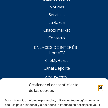
Noticias
Servicios
La Razón
Chacco market
Contacto
ENLACES DE INTERÉS
HorseTV
ClipMyHorse
Canal Deporte
CONTACTO
comunicacion@chaccoinfo.com
Gestionar el consentimiento
de las cookies
Presentes en todo el ámbito nacional
REDES SOCIALES
Para ofrecer las mejores experiencias, utilizamos tecnologías como las
F
I
L
E
W
cookies para almacenar y/o acceder a la información del dispositivo. El
a
n
i
n
h