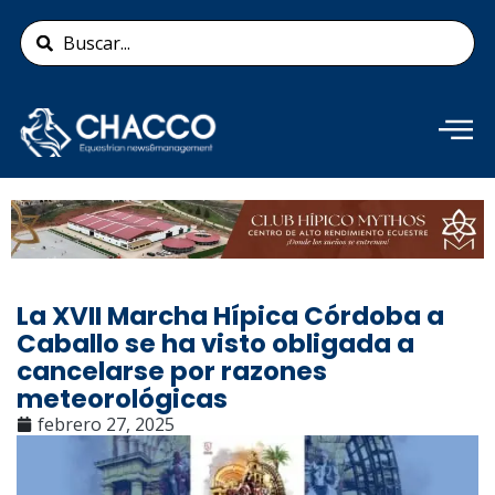
Ir
Search
al
...
contenido
Añade aquí tu texto de
cabecera
La XVII Marcha Hípica Córdoba a
Caballo se ha visto obligada a
cancelarse por razones
meteorológicas
febrero 27, 2025