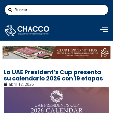
Ir
Search
al
...
contenido
Añade aquí tu texto de
cabecera
La UAE President’s Cup presenta
su calendario 2026 con 19 etapas
abril 12, 2026