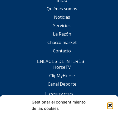
Inicio
Quiénes somos
Noticias
Servicios
La Razón
Chacco market
Contacto
ENLACES DE INTERÉS
HorseTV
ClipMyHorse
Canal Deporte
CONTACTO
comunicacion@chaccoinfo.com
Gestionar el consentimiento
de las cookies
Presentes en todo el ámbito nacional
REDES SOCIALES