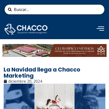
Ir
Search
al
...
contenido
Añade aquí tu texto de
cabecera
La Navidad llega a Chacco
Marketing
diciembre 20, 2024