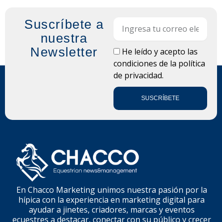
Suscríbete a
Email
nuestra
Newsletter
LOPD
He leído y acepto las
condiciones de la
política
de privacidad.
SUSCRÍBETE
En Chacco Marketing unimos nuestra pasión por la
hípica con la experiencia en marketing digital para
ayudar a jinetes, criadores, marcas y eventos
ecuestres a destacar, conectar con su público y crecer