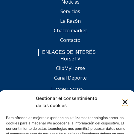
Noticias
Servicios
La Razón
Chacco market
Contacto
ENLACES DE INTERÉS
HorseTV
ClipMyHorse
Canal Deporte
CONTACTO
comunicacion@chaccoinfo.com
Gestionar el consentimiento
de las cookies
Presentes en todo el ámbito nacional
REDES SOCIALES
Para ofrecer las mejores experiencias, utilizamos tecnologías como las
F
I
L
E
W
cookies para almacenar y/o acceder a la información del dispositivo. El
a
n
i
n
h
c
s
n
v
a
consentimiento de estas tecnologías nos permitirá procesar datos como
e
t
k
e
t
el comportamiento de navegación o las identificaciones únicas en este