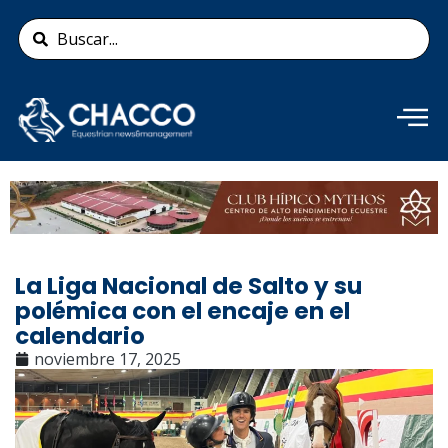
Ir
Search
al
...
contenido
Añade aquí tu texto de
cabecera
La Liga Nacional de Salto y su
polémica con el encaje en el
calendario
noviembre 17, 2025