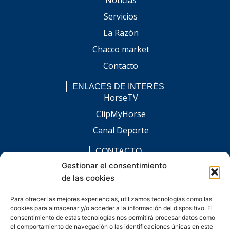
Servicios
La Razón
Chacco market
Contacto
ENLACES DE INTERÉS
HorseTV
ClipMyHorse
Canal Deporte
CONTACTO
comunicacion@chaccoinfo.com
Gestionar el consentimiento
de las cookies
Presentes en todo el ámbito nacional
REDES SOCIALES
Para ofrecer las mejores experiencias, utilizamos tecnologías como las
F
I
L
E
W
cookies para almacenar y/o acceder a la información del dispositivo. El
a
n
i
n
h
c
s
n
v
a
consentimiento de estas tecnologías nos permitirá procesar datos como
e
t
k
e
t
el comportamiento de navegación o las identificaciones únicas en este