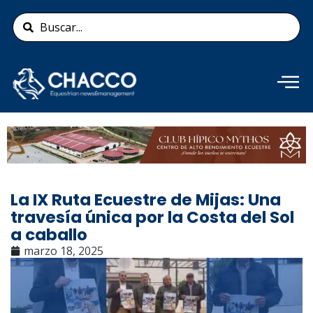
Ir
Search
al
...
contenido
Añade aquí tu texto de
cabecera
La IX Ruta Ecuestre de Mijas: Una
travesía única por la Costa del Sol
a caballo
marzo 18, 2025