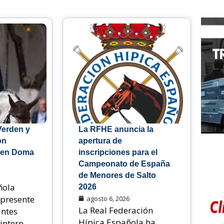
Verden y
La RFHE anuncia la
on
apertura de
 en Doma
inscripciones para el
Campeonato de España
de Menores de Salto
ñola
2026
 presente
agosto 6, 2026
La Real Federación
antes
Hípica Española ha
ntern...