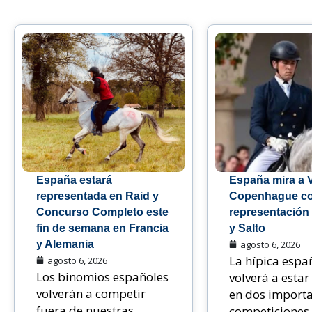
España estará
España mira a 
representada en Raid y
Copenhague c
Concurso Completo este
representación
fin de semana en Francia
y Salto
y Alemania
agosto 6, 2026
La hípica espa
agosto 6, 2026
Los binomios españoles
volverá a estar
volverán a competir
en dos import
fuera de nuestras
competiciones i