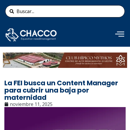
Ir
Search
al
...
contenido
Añade aquí tu texto de
cabecera
La FEI busca un Content Manager
para cubrir una baja por
maternidad
noviembre 11, 2025