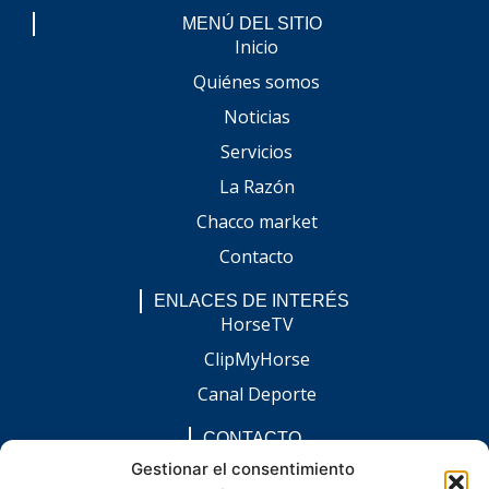
MENÚ DEL SITIO
Inicio
Quiénes somos
Noticias
Servicios
La Razón
Chacco market
Contacto
ENLACES DE INTERÉS
HorseTV
ClipMyHorse
Canal Deporte
CONTACTO
comunicacion@chaccoinfo.com
Gestionar el consentimiento