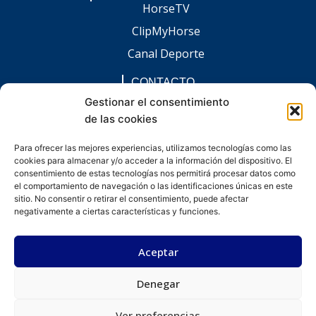
HorseTV
ClipMyHorse
Canal Deporte
CONTACTO
comunicacion@chaccoinfo.com
Gestionar el consentimiento
de las cookies
Presentes en todo el ámbito nacional
REDES SOCIALES
Para ofrecer las mejores experiencias, utilizamos tecnologías como las
F
I
L
E
W
cookies para almacenar y/o acceder a la información del dispositivo. El
a
n
i
n
h
c
s
n
v
a
consentimiento de estas tecnologías nos permitirá procesar datos como
e
t
k
e
t
el comportamiento de navegación o las identificaciones únicas en este
b
a
e
l
s
sitio. No consentir o retirar el consentimiento, puede afectar
o
g
d
o
a
negativamente a ciertas características y funciones.
o
r
i
p
p
k
a
n
e
p
-
m
-
Aceptar
f
i
n
Denegar
Desarrollado por kitdigital.dev
Aviso legal
Política de privacidad
Política de cookies
© Todos los derechos reservados.
Ver preferencias