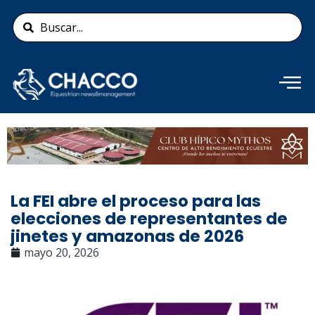
Ir
Search
al
...
contenido
Añade aquí tu texto de
cabecera
La FEI abre el proceso para las
elecciones de representantes de
jinetes y amazonas de 2026
mayo 20, 2026