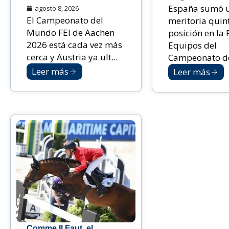
España sumó 
agosto 8, 2026
El Campeonato del
meritoria quin
Mundo FEI de Aachen
posición en la 
2026 está cada vez más
Equipos del
cerca y Austria ya ult...
Campeonato de
Leer más
Leer más
Comme Il Faut, el