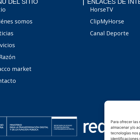
Ú DEL SITIO
ENLACES DE INT
cio
HorseTV
iénes somos
ClipMyHorse
icias
Canal Deporte
vicios
 Razón
acco market
ntacto
Para ofrecer las
almacenar y/o ac
tecnologías nos 
identificaciones 