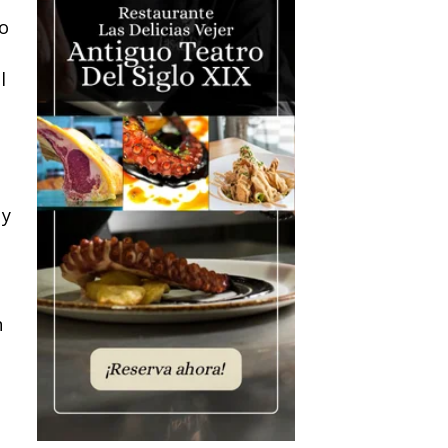
do
l
 y
n