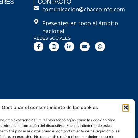
ERÉS
CONTACTO
comunicacion@chaccoinfo.com
Presentes en todo el ámbito
nacional
REDES SOCIALES
F
I
L
E
W
a
n
i
n
h
c
s
n
v
a
e
t
k
e
t
b
a
e
l
s
o
g
d
o
a
o
r
i
p
p
k
a
n
e
p
-
m
-
f
i
n
Gestionar el consentimiento de las cookies
 mejores experiencias, utilizamos tecnologías como las cookies para
ceder a la información del dispositivo. El consentimiento de estas
permitirá procesar datos como el comportamiento de navegación o las
únicas en este sitio. No consentir o retirar el consentimiento, puede