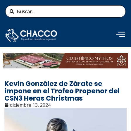
Ir
Search
al
...
contenido
Añade aquí tu texto de
cabecera
Kevin González de Zárate se
impone en el Trofeo Propenor del
CSN3 Heras Christmas
diciembre 13, 2024