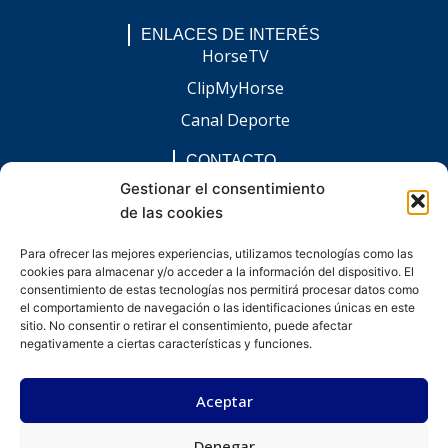
ENLACES DE INTERÉS
HorseTV
ClipMyHorse
Canal Deporte
CONTACTO
comunicacion@chaccoinfo.com
Gestionar el consentimiento
de las cookies
Presentes en todo el ámbito nacional
REDES SOCIALES
Para ofrecer las mejores experiencias, utilizamos tecnologías como las
F
I
L
E
W
cookies para almacenar y/o acceder a la información del dispositivo. El
a
n
i
n
h
c
s
n
v
a
consentimiento de estas tecnologías nos permitirá procesar datos como
e
t
k
e
t
el comportamiento de navegación o las identificaciones únicas en este
b
a
e
l
s
sitio. No consentir o retirar el consentimiento, puede afectar
o
g
d
o
a
negativamente a ciertas características y funciones.
o
r
i
p
p
k
a
n
e
p
-
m
-
Aceptar
f
i
n
Denegar