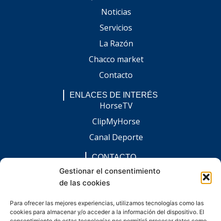
Noticias
Servicios
La Razón
Chacco market
Contacto
ENLACES DE INTERÉS
HorseTV
ClipMyHorse
Canal Deporte
CONTACTO
comunicacion@chaccoinfo.com
Gestionar el consentimiento
de las cookies
Presentes en todo el ámbito nacional
REDES SOCIALES
Para ofrecer las mejores experiencias, utilizamos tecnologías como las
F
I
L
E
W
cookies para almacenar y/o acceder a la información del dispositivo. El
a
n
i
n
h
consentimiento de estas tecnologías nos permitirá procesar datos como