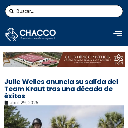
Ir
Search
al
...
contenido
Añade aquí tu texto de
cabecera
Julie Welles anuncia su salida del
Team Kraut tras una década de
éxitos
abril 29, 2026