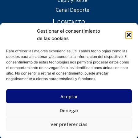
Canal Deporte
CONTACTO
comunicacion@chaccoinfo.com
Gestionar el consentimiento
de las cookies
Presentes en todo el ámbito nacional
REDES SOCIALES
Para ofrecer las mejores experiencias, utilizamos tecnologías como las
F
I
L
E
W
cookies para almacenar y/o acceder a la información del dispositivo. El
a
n
i
n
h
c
s
n
v
a
consentimiento de estas tecnologías nos permitirá procesar datos como
e
t
k
e
t
el comportamiento de navegación o las identificaciones únicas en este
b
a
e
l
s
sitio. No consentir o retirar el consentimiento, puede afectar
o
g
d
o
a
negativamente a ciertas características y funciones.
o
r
i
p
p
k
a
n
e
p
-
m
-
Aceptar
f
i
n
Denegar
Desarrollado por kitdigital.dev
Aviso legal
Política de privacidad
Política de cookies
© Todos los derechos reservados.
Ver preferencias