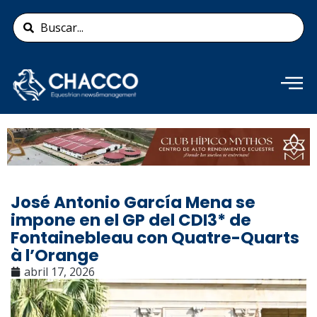
Ir
Search
al
...
contenido
Añade aquí tu texto de
cabecera
José Antonio García Mena se
impone en el GP del CDI3* de
Fontainebleau con Quatre-Quarts
à l’Orange
abril 17, 2026