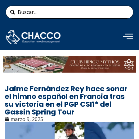
Ir
Search
al
...
contenido
Añade aquí tu texto de
cabecera
Jaime Fernández Rey hace sonar
el himno español en Francia tras
su victoria en el PGP CSI1* del
Gassin Spring Tour
marzo 9, 2025