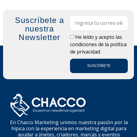
Suscríbete a
Email
nuestra
Newsletter
LOPD
He leído y acepto las
condiciones de la
política
de privacidad.
SUSCRÍBETE
En Chacco Marketing unimos nuestra pasión por la
hípica con la experiencia en marketing digital para
ayudar a jinetes, criadores, marcas y eventos