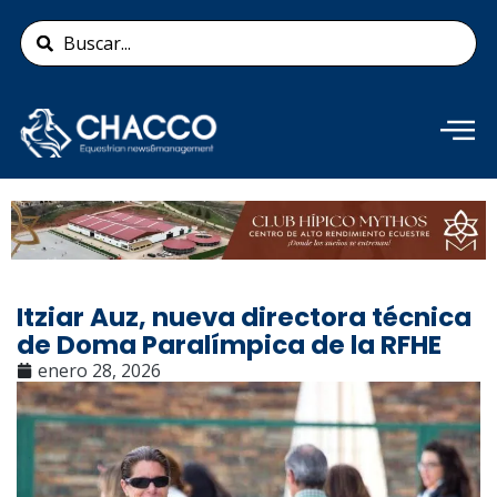
Ir
Search
al
...
contenido
Añade aquí tu texto de
cabecera
Itziar Auz, nueva directora técnica
de Doma Paralímpica de la RFHE
enero 28, 2026