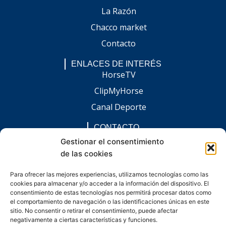
La Razón
Chacco market
Contacto
ENLACES DE INTERÉS
HorseTV
ClipMyHorse
Canal Deporte
CONTACTO
comunicacion@chaccoinfo.com
Gestionar el consentimiento
de las cookies
Presentes en todo el ámbito nacional
REDES SOCIALES
Para ofrecer las mejores experiencias, utilizamos tecnologías como las
F
I
L
E
W
cookies para almacenar y/o acceder a la información del dispositivo. El
a
n
i
n
h
c
s
n
v
a
consentimiento de estas tecnologías nos permitirá procesar datos como
e
t
k
e
t
el comportamiento de navegación o las identificaciones únicas en este
b
a
e
l
s
sitio. No consentir o retirar el consentimiento, puede afectar
o
g
d
o
a
negativamente a ciertas características y funciones.
o
r
i
p
p