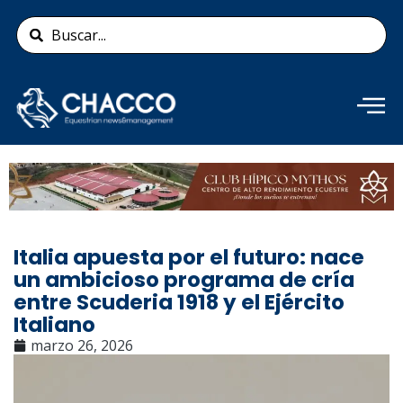
Ir
Search
al
...
contenido
Añade aquí tu texto de
cabecera
Italia apuesta por el futuro: nace
un ambicioso programa de cría
entre Scuderia 1918 y el Ejército
Italiano
marzo 26, 2026