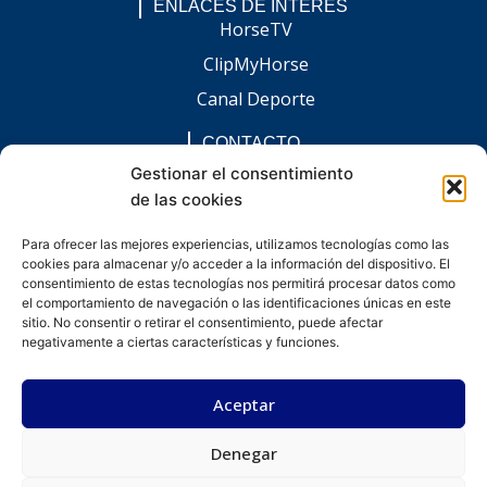
ENLACES DE INTERÉS
HorseTV
ClipMyHorse
Canal Deporte
CONTACTO
comunicacion@chaccoinfo.com
Gestionar el consentimiento
de las cookies
Presentes en todo el ámbito nacional
REDES SOCIALES
Para ofrecer las mejores experiencias, utilizamos tecnologías como las
F
I
L
E
W
cookies para almacenar y/o acceder a la información del dispositivo. El
a
n
i
n
h
c
s
n
v
a
consentimiento de estas tecnologías nos permitirá procesar datos como
e
t
k
e
t
el comportamiento de navegación o las identificaciones únicas en este
b
a
e
l
s
sitio. No consentir o retirar el consentimiento, puede afectar
o
g
d
o
a
negativamente a ciertas características y funciones.
o
r
i
p
p
k
a
n
e
p
-
m
-
Aceptar
f
i
n
Denegar
Desarrollado por kitdigital.dev
Aviso legal
Política de privacidad
Política de cookies