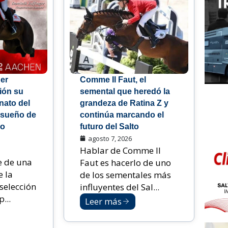
er
Comme Il Faut, el
sión su
semental que heredó la
ato del
grandeza de Ratina Z y
 sueño de
continúa marcando el
ho
futuro del Salto
agosto 7, 2026
Hablar de Comme Il
e de una
Faut es hacerlo de uno
e la
de los sementales más
selección
influyentes del Sal...
...
Leer más