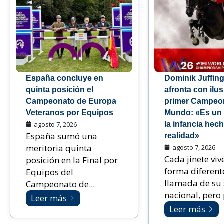
España concluye en
Dominik Juffing
quinta posición el
afronta con ilu
Campeonato de Europa
primer Campeon
Veteranos por Equipos
Mundo: «Es un
agosto 7, 2026
la infancia hec
España sumó una
realidad»
meritoria quinta
agosto 7, 2026
Cada jinete viv
posición en la Final por
forma diferent
Equipos del
llamada de su 
Campeonato de...
nacional, pero p
Leer más
Leer más