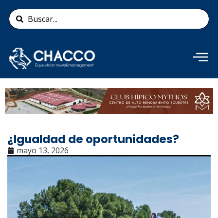
Ir
Search
al
...
contenido
Añade aquí tu texto de
cabecera
¿Igualdad de oportunidades?
mayo 13, 2026