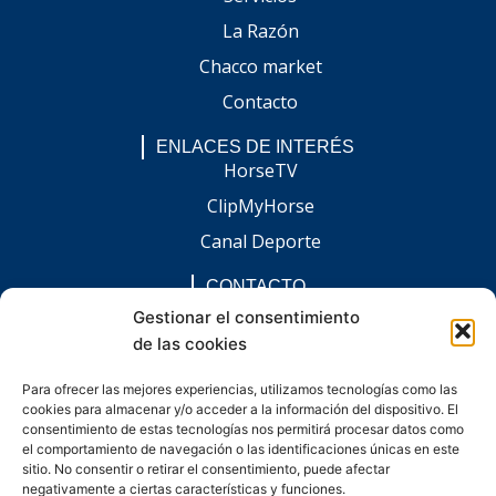
La Razón
Chacco market
Contacto
ENLACES DE INTERÉS
HorseTV
ClipMyHorse
Canal Deporte
CONTACTO
comunicacion@chaccoinfo.com
Gestionar el consentimiento
de las cookies
Presentes en todo el ámbito nacional
REDES SOCIALES
Para ofrecer las mejores experiencias, utilizamos tecnologías como las
F
I
L
E
W
cookies para almacenar y/o acceder a la información del dispositivo. El
a
n
i
n
h
c
s
n
v
a
consentimiento de estas tecnologías nos permitirá procesar datos como
e
t
k
e
t
el comportamiento de navegación o las identificaciones únicas en este
b
a
e
l
s
sitio. No consentir o retirar el consentimiento, puede afectar
o
g
d
o
a
negativamente a ciertas características y funciones.