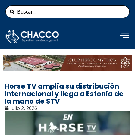
Ir
Search
al
...
contenido
Añade aquí tu texto de
cabecera
Horse TV amplía su distribución
internacional y llega a Estonia de
la mano de STV
julio 2, 2026