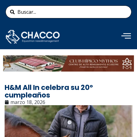
Ir
Search
al
...
contenido
Añade aquí tu texto de
cabecera
H&M All In celebra su 20º
cumpleaños
marzo 18, 2026