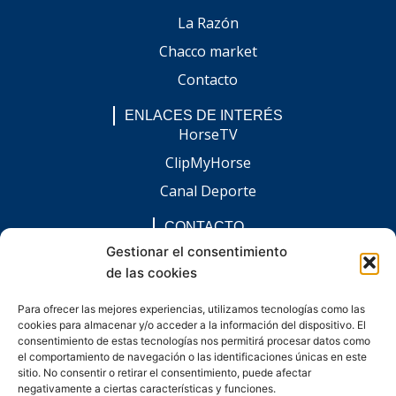
La Razón
Chacco market
Contacto
ENLACES DE INTERÉS
HorseTV
ClipMyHorse
Canal Deporte
CONTACTO
comunicacion@chaccoinfo.com
Gestionar el consentimiento
de las cookies
Presentes en todo el ámbito nacional
REDES SOCIALES
Para ofrecer las mejores experiencias, utilizamos tecnologías como las
F
I
L
E
W
cookies para almacenar y/o acceder a la información del dispositivo. El
a
n
i
n
h
c
s
n
v
a
consentimiento de estas tecnologías nos permitirá procesar datos como
e
t
k
e
t
el comportamiento de navegación o las identificaciones únicas en este
b
a
e
l
s
sitio. No consentir o retirar el consentimiento, puede afectar
o
g
d
o
a
negativamente a ciertas características y funciones.