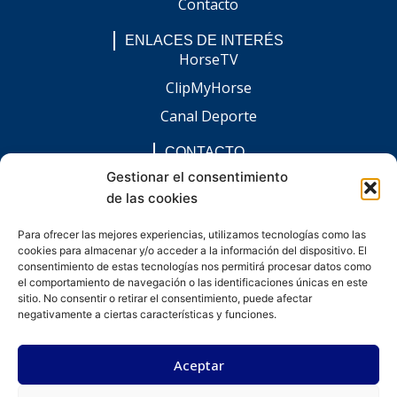
Contacto
ENLACES DE INTERÉS
HorseTV
ClipMyHorse
Canal Deporte
CONTACTO
comunicacion@chaccoinfo.com
Gestionar el consentimiento
de las cookies
Presentes en todo el ámbito nacional
REDES SOCIALES
Para ofrecer las mejores experiencias, utilizamos tecnologías como las
F
I
L
E
W
cookies para almacenar y/o acceder a la información del dispositivo. El
a
n
i
n
h
c
s
n
v
a
consentimiento de estas tecnologías nos permitirá procesar datos como
e
t
k
e
t
el comportamiento de navegación o las identificaciones únicas en este
b
a
e
l
s
sitio. No consentir o retirar el consentimiento, puede afectar
o
g
d
o
a
negativamente a ciertas características y funciones.
o
r
i
p
p
k
a
n
e
p
-
m
-
Aceptar
f
i
n