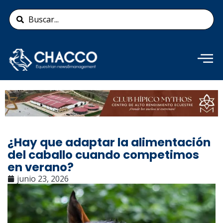
Ir
Search
al
...
contenido
Añade aquí tu texto de
cabecera
¿Hay que adaptar la alimentación
del caballo cuando competimos
en verano?
junio 23, 2026