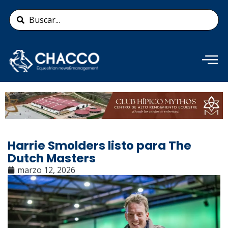
Ir
Search
al
...
contenido
Añade aquí tu texto de
cabecera
Harrie Smolders listo para The
Dutch Masters
marzo 12, 2026