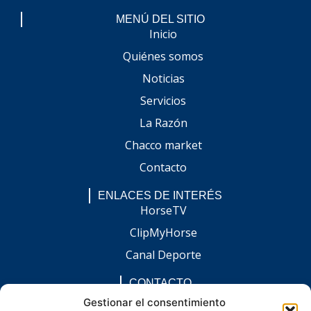
MENÚ DEL SITIO
Inicio
Quiénes somos
Noticias
Servicios
La Razón
Chacco market
Contacto
ENLACES DE INTERÉS
HorseTV
ClipMyHorse
Canal Deporte
CONTACTO
comunicacion@chaccoinfo.com
Gestionar el consentimiento