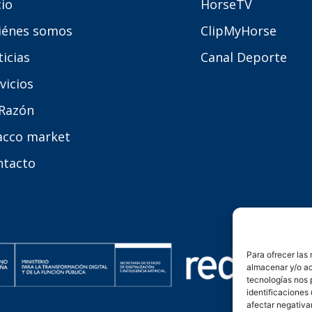
cio
HorseTV
iénes somos
ClipMyHorse
icias
Canal Deporte
vicios
 Razón
acco market
ntacto
Para ofrecer las
almacenar y/o ac
tecnologías nos 
identificaciones 
afectar negativa