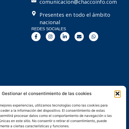
comunicacion@chaccoinfo.com
Presentes en todo el ámbito
nacional
REDES SOCIALES
F
I
L
E
W
a
n
i
n
h
c
s
n
v
a
e
t
k
e
t
b
a
e
l
s
o
g
d
o
a
o
r
i
p
p
k
a
n
e
p
-
m
-
f
i
n
Gestionar el consentimiento de las cookies
 mejores experiencias, utilizamos tecnologías como las cookies para
ceder a la información del dispositivo. El consentimiento de estas
permitirá procesar datos como el comportamiento de navegación o las
únicas en este sitio. No consentir o retirar el consentimiento, puede
mente a ciertas características y funciones.