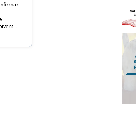
nfirmar
e
vent...