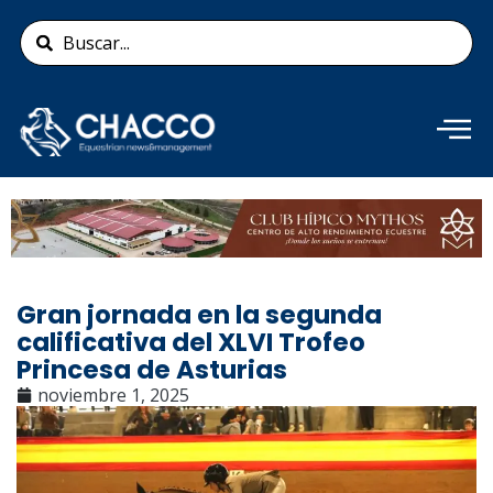
Ir
Search
al
...
contenido
Añade aquí tu texto de
cabecera
Gran jornada en la segunda
calificativa del XLVI Trofeo
Princesa de Asturias
noviembre 1, 2025