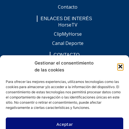
Contacto
ENLACES DE INTERÉS
HorseTV
ClipMyHorse
Canal Deporte
CONTACTO
comunicacion@chaccoinfo.com
Gestionar el consentimiento
de las cookies
Presentes en todo el ámbito nacional
REDES SOCIALES
Para ofrecer las mejores experiencias, utilizamos tecnologías como las
F
I
L
E
W
cookies para almacenar y/o acceder a la información del dispositivo. El
a
n
i
n
h
c
s
n
v
a
consentimiento de estas tecnologías nos permitirá procesar datos como
e
t
k
e
t
el comportamiento de navegación o las identificaciones únicas en este
b
a
e
l
s
sitio. No consentir o retirar el consentimiento, puede afectar
o
g
d
o
a
negativamente a ciertas características y funciones.
o
r
i
p
p
k
a
n
e
p
-
m
-
Aceptar
f
i