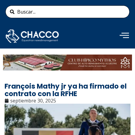
Ir
Search
al
...
contenido
Añade aquí tu texto de
cabecera
François Mathy jr ya ha firmado el
contrato con la RFHE
septiembre 30, 2025