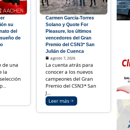
er
Carmen García-Torres
sión su
Solano y Quote For
ato del
Pleasure, los últimos
 sueño de
vencedores del Gran
ho
Premio del CSN3* San
Julián de Cuenca
agosto 7, 2026
e de una
La cuenta atrás para
e la
conocer a los nuevos
selección
campeones del Gran
...
Premio del CSN3* San
J...
Leer más