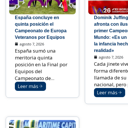
España concluye en
Dominik Juffing
quinta posición el
afronta con ilu
Campeonato de Europa
primer Campeon
Veteranos por Equipos
Mundo: «Es un
agosto 7, 2026
la infancia hec
España sumó una
realidad»
meritoria quinta
agosto 7, 2026
Cada jinete viv
posición en la Final por
forma diferent
Equipos del
llamada de su 
Campeonato de...
nacional, pero p
Leer más
Leer más