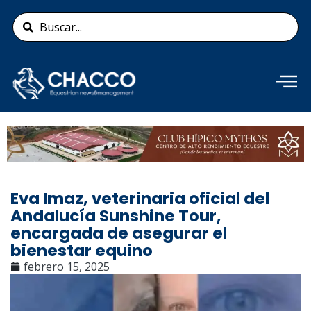
Ir
Search
al
...
contenido
Añade aquí tu texto de
cabecera
Eva Imaz, veterinaria oficial del
Andalucía Sunshine Tour,
encargada de asegurar el
bienestar equino
febrero 15, 2025