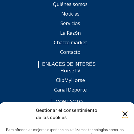
Quiénes somos
Noticias
Servicios
La Razón
Chacco market
Contacto
ENLACES DE INTERÉS
HorseTV
ClipMyHorse
Canal Deporte
CONTACTO
comunicacion@chaccoinfo.com
Gestionar el consentimiento
de las cookies
Presentes en todo el ámbito nacional
REDES SOCIALES
Para ofrecer las mejores experiencias, utilizamos tecnologías como las
F
I
L
E
W