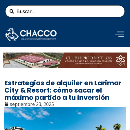
Ir
Search
al
...
contenido
Añade aquí tu texto de
cabecera
Estrategias de alquiler en Larimar
City & Resort: cómo sacar el
máximo partido a tu inversión
septiembre 23, 2025